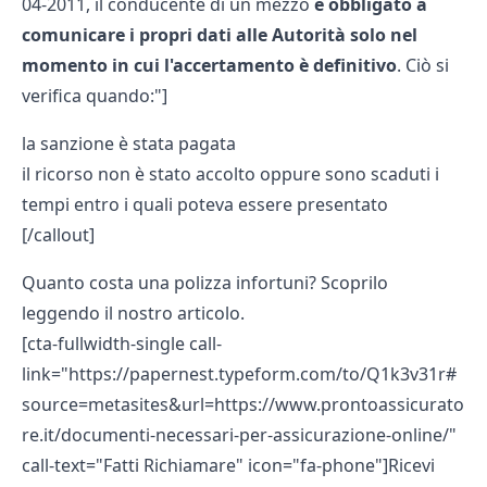
04-2011, il conducente di un mezzo
è obbligato a
comunicare i propri dati alle Autorità solo nel
momento in cui l'accertamento è definitivo
. Ciò si
verifica quando:"]
la sanzione è stata pagata
il ricorso non è stato accolto oppure sono scaduti i
tempi entro i quali poteva essere presentato
[/callout]
Quanto costa una polizza infortuni?
Scoprilo
leggendo il nostro articolo.
[cta-fullwidth-single call-
link="https://papernest.typeform.com/to/Q1k3v31r#
source=metasites&url=https://www.prontoassicurato
re.it/documenti-necessari-per-assicurazione-online/"
call-text="Fatti Richiamare" icon="fa-phone"]Ricevi