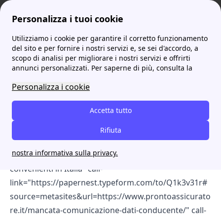
Personalizza i tuoi cookie
Utilizziamo i cookie per garantire il corretto funzionamento
prontoassicuratore
Mancata comunicazione dati del conducente: cosa succede?
del sito e per fornire i nostri servizi e, se sei d'accordo, a
scopo di analisi per migliorare i nostri servizi e offrirti
Mancata comunicazione
annunci personalizzati. Per saperne di più, consulta la
dati del conducente: cosa
Personalizza i cookie
succede?
Accetta tutto
[cta-block-double color="white"
Rifiuta
information="Annuncio - Servizio Gratuito: 4,6 ⭐ su
nostra informativa sulla privacy.
Trustpilot" title="Scopri e attiva le Assicurazioni più
convenienti in Italia" call-
link="https://papernest.typeform.com/to/Q1k3v31r#
source=metasites&url=https://www.prontoassicurato
re.it/mancata-comunicazione-dati-conducente/" call-