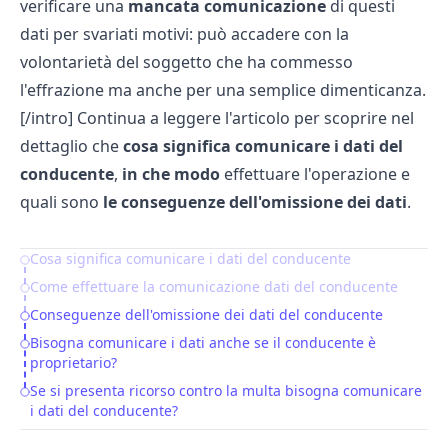
verificare una
mancata comunicazione
di questi
dati per svariati motivi: può accadere con la
volontarietà del soggetto che ha commesso
l'effrazione ma anche per una semplice dimenticanza.
[/intro] Continua a leggere l'articolo per scoprire nel
dettaglio che
cosa significa comunicare i dati del
conducente
,
in che modo
effettuare l'operazione e
quali sono
le conseguenze dell'omissione dei dati
.
Cosa significa comunicare i dati del conducente
Table of Contents
Come effettuare la comunicazione dati del conducente
Conseguenze dell'omissione dei dati del conducente
Bisogna comunicare i dati anche se il conducente è
proprietario?
Se si presenta ricorso contro la multa bisogna comunicare
i dati del conducente?