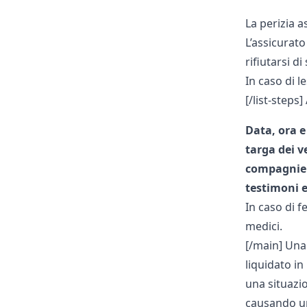
La perizia 
L’assicurat
rifiutarsi di
In caso di l
[/list-steps
Data, ora e
targa dei ve
compagnie 
testimoni 
In caso di fe
medici.
[/main] Una 
liquidato in
una situazi
causando un