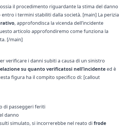
 ossia il procedimento riguardante la stima del danno
tro i termini stabiliti dalla società. [main] La perizia
urativo
, approfondisca la vicenda dell’incidente
n questo articolo approfondiremo come funziona la
ta. [/main]
 verificare i danni subiti a causa di un sinistro
relazione su quanto verificatosi nell’incidente
ed è
sta figura ha il compito specifico di: [callout
so di passeggeri feriti
del danno
isulti simulato, si incorrerebbe nel reato di
frode