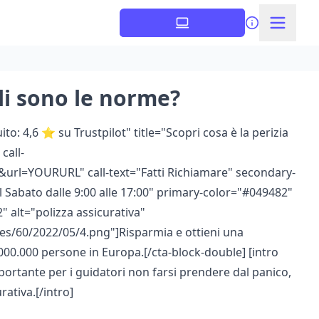
ali sono le norme?
o: 4,6 ⭐ su Trustpilot" title="Scopri cosa è la perizia
call-
url=YOURURL" call-text="Fatti Richiamare" secondary-
 il Sabato dalle 9:00 alle 17:00" primary-color="#049482"
 alt="polizza assicurativa"
es/60/2022/05/4.png"]Risparmia e ottieni una
.000.000 persone in Europa.[/cta-block-double] [intro
portante per i guidatori non farsi prendere dal panico,
ativa.[/intro]