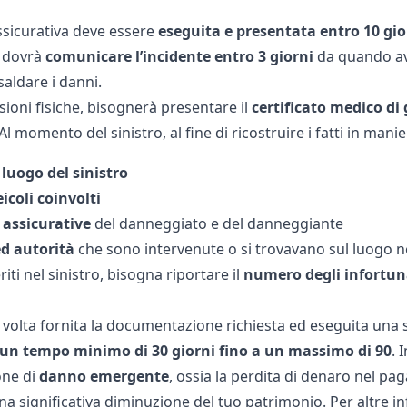
assicurativa deve essere
eseguita e presentata entro 10 gio
o dovrà
comunicare l’incidente entro 3 giorni
da quando avv
 saldare i danni.
esioni fisiche, bisognerà presentare il
certificato medico di
] Al momento del sinistro, al fine di ricostruire i fatti in man
 luogo del sinistro
icoli coinvolti
assicurative
del danneggiato e del danneggiante
ed autorità
che sono intervenute o si trovavano sul luogo n
riti nel sinistro, bisogna riportare il
numero degli infortunat
volta fornita la documentazione richiesta ed eseguita una se
un tempo minimo di 30 giorni fino a un massimo di 90
. 
one di
danno emergente
, ossia la perdita di denaro nel pa
a significativa diminuzione del tuo patrimonio. Per altre i