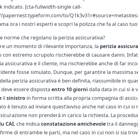
nk indicato. [cta-fullwidth-single call-
://papernest.typeform.com/to/Q1k3v31r#source=metasites&u
a ora i nostri esperti e scopri la polizza che fa al caso tuo!
le norme che regolano la perizia assicurativa?
ere un momento di rilevante importanza, la
perizia assicur
o con estremo scrupolo rischierebbe di causare danni. Infat
 assicurativa e il cliente, ma rischierebbe anche di far inco
ncidente fosse simulato. Dunque, per garantire la massima se
della perizia assicurativa è ben definita, riassumibile in qu
a deve essere disposta
entro 10 giorni
dalla data in cui si è 
e
il
sinistro
in forma scritta alla propria compagnia di assic
to è tenuto ad inviare quest’avviso anche nel caso in cui s
ssicurazione non prenderà in carico la richiesta. La procedura 
lu CAI
, che indica
constatazione amichevole
tra il dannegg
 firme di entrambe le parti, ma nel caso in cui non si sia t