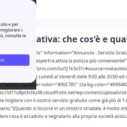
ono le norme?
sito e per
 migliorare i
iù, consulta la
a Assicurativa: che cos'è e qu
ouble color="white" information="Annuncio - Servizio Gratuit
tto
! Chiama i nostri esperti e attiva la polizza più conveniente!" 
://papernest.typeform.com/to/Q1k3v31r#source=metasites&
io Papernest - dal Lunedì al Venerdì dalle 9:00 alle 20:00 ed
or="white" cta-hover-color="#00C7B1" cta-bg-color="#049482"
s://d11o8pt3cttu38.cloudfront.net/wp-content/uploads/sit
e migliore con il nostro servizio gratuito come già più di 1
ario:"]Quando si incorre in un sinistro stradale, è molto im
re cosa è accaduto e segnalarlo alla propria società assicur