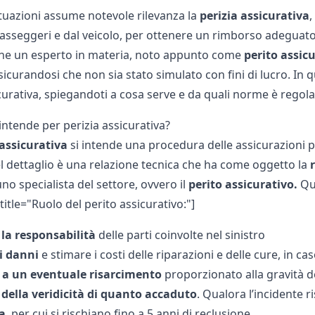
ituazioni assume notevole rilevanza la
perizia assicurativa
,
asseggeri e dal veicolo, per ottenere un rimborso adeguato en
he un esperto in materia, noto appunto come
perito assic
ssicurandosi che non sia stato simulato con fini di lucro. I
curativa, spiegandoti a cosa serve e da quali norme è regola
intende per perizia assicurativa?
assicurativa
si intende una procedura delle assicurazioni per
el dettaglio è una relazione tecnica che ha come oggetto la
no specialista del settore, ovvero il
perito assicurativo
.
Que
title="Ruolo del perito assicurativo:"]
 la responsabilità
delle parti coinvolte nel sinistro
i danni
e stimare i costi delle riparazioni e delle cure, in ca
 a un eventuale risarcimento
proporzionato alla gravità 
 della veridicità di quanto accaduto
. Qualora l’incidente r
a
, per cui si rischiano fino a 5 anni di reclusione.