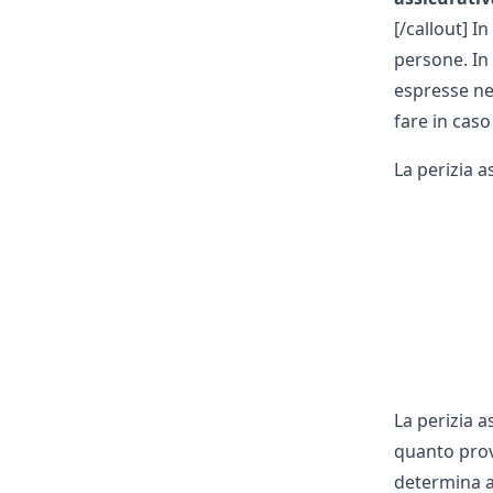
[/callout] I
persone. In
espresse nel
fare in caso
La perizia a
La perizia 
quanto pro
determina an