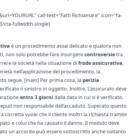
rl=YOURURL" call-text="Fatti Richiamare" icon="fa-
[/cta-fullwidth-single]
ativa
è un procedimento assai delicato e qualora non
ti, non solo potrebbe fare insorgere
controversie
tra
rrere la società nella situazione di
frode assicurativa
,
rietà nell’applicazione del procedimento, la
anto segue. [main] Per prima cosa, la
perizia
verificato il sinistro in oggetto. Inoltre, L’assicurato deve
urazione
entro 3 giorni
dalla data in cui si è verificato.
i reputi non responsabile dell’accaduto. Superato questo
corretta vuole che il cliente inoltri la richiesta tramite
iato e colui che ha causato il danno. Il modulo deve
rovato un accordo può essere sottoscritto anche soltanto