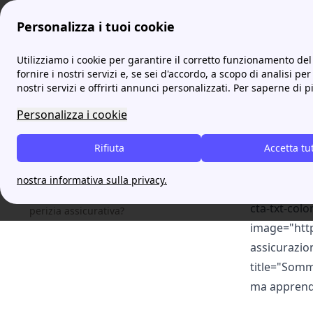
Personalizza i tuoi cookie
prontoassicuratore
Perizia Assicurativa: che cos'è e quali s
Utilizziamo i cookie per garantire il corretto funzionamento del 
fornire i nostri servizi e, se sei d'accordo, a scopo di analisi per
nostri servizi e offrirti annunci personalizzati. Per saperne di p
Perizi
Table of Contents
Che cosa si intende per perizia
assicurativa?
Personalizza i cookie
[cta-block-d
La perizia assicurativa per incidenti
stradali
Rifiuta
Accetta tu
assicurativa
Quali sono le norme che regolano la
link="https
perizia assicurativa?
nostra informativa sulla privacy.
text="Serviz
Quali sono le tempistiche stabilite per una
cta-txt-col
perizia assicurativa?
image="http
assicurazion
title="Somm
ma apprende