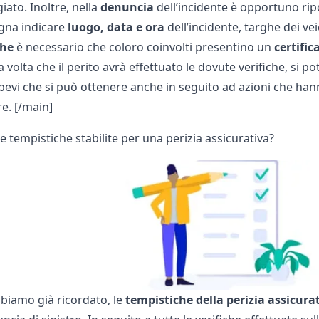
ato. Inoltre, nella
denuncia
dell’incidente è opportuno rip
gna indicare
luogo, data e ora
dell’incidente, targhe dei veic
che
è necessario che coloro coinvolti presentino un
certific
a volta che il perito avrà effettuato le dovute verifiche, si p
apevi che si può ottenere anche in seguito ad azioni che h
e. [/main]
e tempistiche stabilite per una perizia assicurativa?
iamo già ricordato, le
tempistiche della perizia assicura