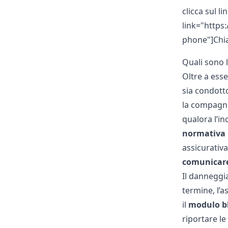
clicca sul li
link="https
phone"]Chiam
Quali sono 
Oltre a ess
sia condott
la compagnia
qualora l’i
normativa
assicurativ
comunicar
Il danneggia
termine, l’a
il
modulo b
riportare le