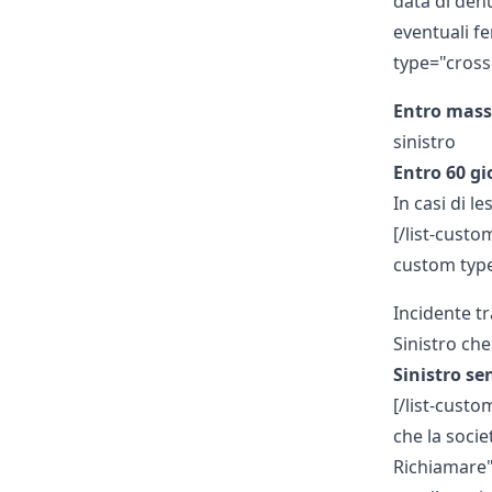
data di denu
eventuali fe
type="cross
Entro mass
sinistro
Entro 60 gi
In casi di l
[/list-custom
custom typ
Incidente t
Sinistro ch
Sinistro se
[/list-custo
che la socie
Richiamare"