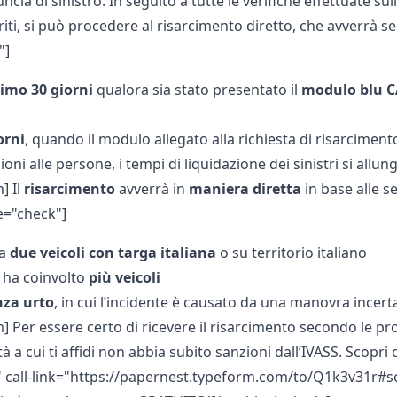
ncia di sinistro. In seguito a tutte le verifiche effettuate s
riti, si può procedere al risarcimento diretto, che avverrà s
"]
imo 30 giorni
qualora sia stato presentato il
modulo blu 
orni
, quando il modulo allegato alla richiesta di risarcimen
esioni alle persone, i tempi di liquidazione dei sinistri si allu
] Il
risarcimento
avverrà in
maniera
diretta
in base alle seg
e="check"]
ra
due veicoli con targa italiana
o su territorio italiano
e ha coinvolto
più veicoli
nza urto
, in cui l’incidente è causato da una manovra incert
m] Per essere certo di ricevere il risarcimento secondo le p
tà a cui ti affidi non abbia subito sanzioni dall’IVASS. Scopri
 call-link="https://papernest.typeform.com/to/Q1k3v31r