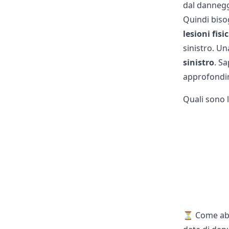
dal danneggi
Quindi biso
lesioni fisi
sinistro. Un
sinistro
. S
approfondir
Quali sono l
⏳ Come abb