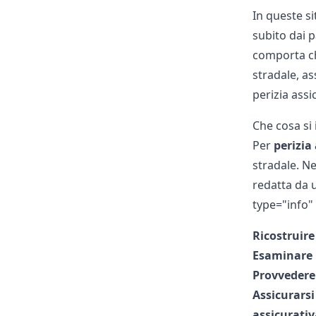
In queste s
subito dai p
comporta c
stradale, a
perizia assi
Che cosa si 
Per
perizia 
stradale. N
redatta da u
type="info" 
Ricostruire
Esaminare 
Provvedere
Assicurarsi
assicurativ