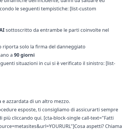
ulle dinamiche dell’incidente, danni da saldare ed
econdo le seguenti tempistiche: [list-custom
CAI
sottoscritto da entrambe le parti coinvolte nel
to riporta solo la firma del danneggiato
ngano a
90 giorni
uenti situazioni in cui si è verificato il sinistro: [list-
a e azzardata di un altro mezzo.
rocedure esposte, ti consigliamo di assicurarti sempre
 di più cliccando
qui
. [cta-block-single call-text="Fatti
#source=metasites&url=YOURURL"]Cosa aspetti? Chiama