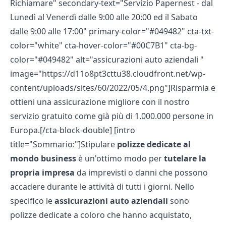
Richiamare" secondary-text="Servizio Papernest - dal
Lunedì al Venerdì dalle 9:00 alle 20:00 ed il Sabato
dalle 9:00 alle 17:00" primary-color="#049482" cta-txt-
color="white" cta-hover-color="#00C7B1" cta-bg-
color="#049482" alt="assicurazioni auto aziendali "
image="https://d11o8pt3cttu38.cloudfront.net/wp-
content/uploads/sites/60/2022/05/4.png"]Risparmia e
ottieni una assicurazione migliore con il nostro
servizio gratuito come già più di 1.000.000 persone in
Europa.[/cta-block-double] [intro
title="Sommario:"]Stipulare
polizze dedicate al
mondo business
è un'ottimo modo per
tutelare la
propria impresa
da imprevisti o danni che possono
accadere durante le attività di tutti i giorni. Nello
specifico le
assicurazioni auto aziendali
sono
polizze dedicate a coloro che hanno acquistato,