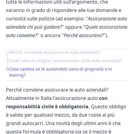
tutte le informazioni utili sull'argomento, che
saranno in grado di rispondere alle tue domande e
curiosità sulle polizze (ad esempio: "
Assicurazione auto
aziendale chi può guidare?
" oppure "
Quale assicurazione
auto conviene?
" o ancora "
Perché assicurarsi?
").
Perché conviene assicurare le auto aziendali?
Table of Contents
Quali sono le migliori assicurazioni delle auto aziendali?
Cosa cambia se le automobili sono di proprietà o in
leasing?
Perché conviene assicurare le auto aziendali?
Attualmente in Italia l'
assicurazione auto
con
responsabilità civile è obbligatoria
. Questo obbligo
è valido per qualsiasi mezzo, da due ruote ai più
grandi autocarri. Una novità degli ultimi anni è che
questa formula è obbligatoria sia se il mezzo è