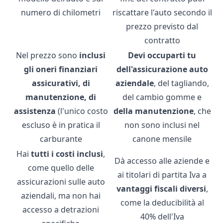
numero di chilometri
riscattare l'auto secondo il
prezzo previsto dal
contratto
Nel prezzo sono
inclusi
Devi occuparti tu
gli oneri finanziari
dell'assicurazione auto
assicurativi, di
aziendale
, del tagliando,
manutenzione, di
del cambio gomme e
assistenza
(l'unico costo
della manutenzione
, che
escluso è in pratica il
non sono inclusi nel
carburante
canone mensile
Hai
tutti i costi inclusi
,
Dà accesso alle aziende e
come quello delle
ai titolari di partita Iva a
assicurazioni sulle auto
vantaggi fiscali diversi
,
aziendali, ma non hai
come la deducibilità al
accesso a detrazioni
40% dell'Iva