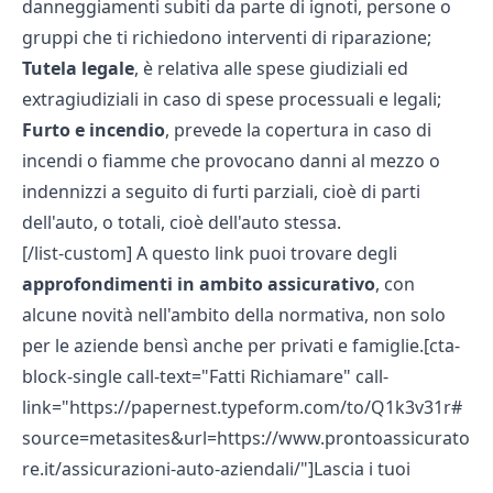
danneggiamenti subiti da parte di ignoti, persone o
gruppi che ti richiedono interventi di riparazione;
Tutela legale
, è relativa alle spese giudiziali ed
extragiudiziali in caso di spese processuali e legali;
Furto e incendio
, prevede la copertura in caso di
incendi o fiamme che provocano danni al mezzo o
indennizzi a seguito di furti parziali, cioè di parti
dell'auto, o totali, cioè dell'auto stessa.
[/list-custom] A
questo link
puoi trovare degli
approfondimenti in ambito assicurativo
, con
alcune novità nell'ambito della normativa, non solo
per le aziende bensì anche per privati e famiglie.[cta-
block-single call-text="Fatti Richiamare" call-
link="https://papernest.typeform.com/to/Q1k3v31r#
source=metasites&url=https://www.prontoassicurato
re.it/assicurazioni-auto-aziendali/"]Lascia i tuoi