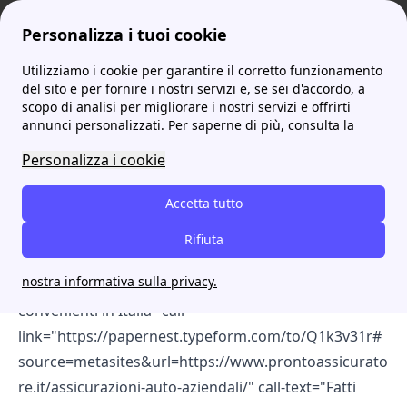
Personalizza i tuoi cookie
Utilizziamo i cookie per garantire il corretto funzionamento
prontoassicuratore
Le assicurazioni più convenienti sulle auto aziendali!
del sito e per fornire i nostri servizi e, se sei d'accordo, a
scopo di analisi per migliorare i nostri servizi e offrirti
Le assicurazioni più
annunci personalizzati. Per saperne di più, consulta la
convenienti sulle auto
Personalizza i cookie
aziendali!
Accetta tutto
[cta-block-double color="white"
Rifiuta
information="Annuncio - Servizio Gratuito: 4,6 ⭐ su
nostra informativa sulla privacy.
Trustpilot" title="Scopri e attiva le Assicurazioni più
convenienti in Italia" call-
link="https://papernest.typeform.com/to/Q1k3v31r#
source=metasites&url=https://www.prontoassicurato
re.it/assicurazioni-auto-aziendali/" call-text="Fatti