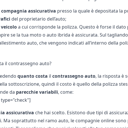
a compagnia assicurativa
presso la quale è depositata la po
afici
del proprietario dell’auto;
 veicolo
a cui corrisponde la polizza. Questo è forse il dato 
pire se la tua moto o
auto ibrida
è assicurata. Sul tagliando
allestimento auto
, che vengono indicati all’interno della poli
a il contrassegno auto?
chiedendo
quanto
costa
il
contrassegno
auto
, la risposta è 
a sottoscrizione, quindi il costo è quello della polizza ste
ende da
parecchie variabili
, come:
m type="check"]
a assicurativa
che hai scelto. Esistono due tipi di assicura
ori. Ma soprattutto nel ramo auto, le compagnie online sono 