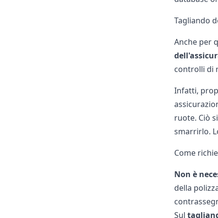
Tagliando d
Anche per q
dell'assic
controlli di 
Infatti, pro
assicurazio
ruote. Ciò s
smarrirlo. L
Come richi
Non
è
nece
della polizz
contrassegn
Sul
taglian