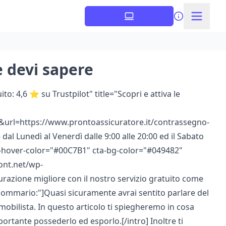
e devi sapere
o: 4,6 ⭐ su Trustpilot" title="Scopri e attiva le
url=https://www.prontoassicuratore.it/contrassegno-
dal Lunedì al Venerdì dalle 9:00 alle 20:00 ed il Sabato
cta-hover-color="#00C7B1" cta-bg-color="#049482"
ont.net/wp-
razione migliore con il nostro servizio gratuito come
="Sommario:"]Quasi sicuramente avrai sentito parlare del
obilista. In questo articolo ti spiegheremo in cosa
portante possederlo ed esporlo.[/intro] Inoltre ti