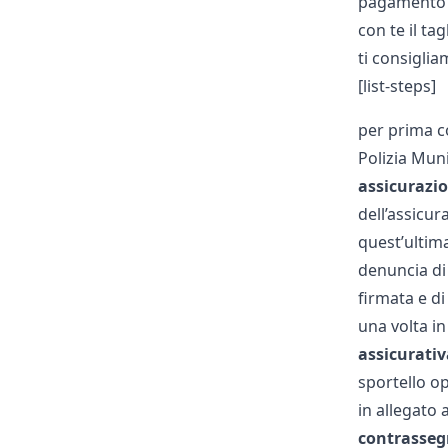
pagamento d
con te il ta
ti consigli
[list-steps]
per prima co
Polizia Mun
assicurazi
dell’assicur
quest’ultima
denuncia di
firmata e di
una volta i
assicurativ
sportello o
in allegato
contrasse