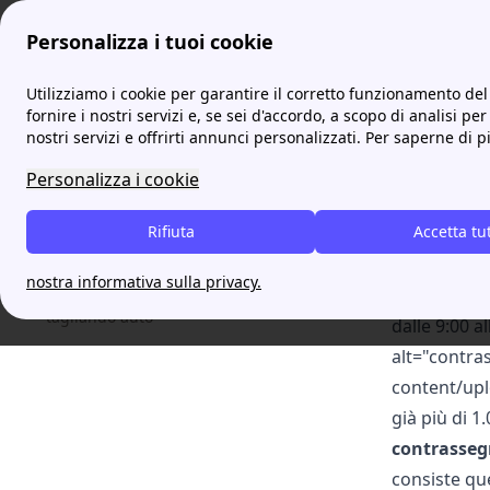
Personalizza i tuoi cookie
prontoassicuratore
Contrassegno auto: tutto quello che dev
Utilizziamo i cookie per garantire il corretto funzionamento del 
fornire i nostri servizi e, se sei d'accordo, a scopo di analisi per
nostri servizi e offrirti annunci personalizzati. Per saperne di p
Contr
Table of Contents
Che cos'è il contrassegno auto?
Personalizza i cookie
Come richiedere un contrassegno auto
[cta-block-d
Quanto costa il contrassegno auto?
Rifiuta
Accetta tu
Assicurazion
Quali sono i documenti che bisogna tenere
link="https
nella propria auto?
nostra informativa sulla privacy.
auto/" call-
Cosa fare in caso di smarrimento del
tagliando auto
dalle 9:00 
alt="contra
content/upl
già più di 1
contrasse
consiste q