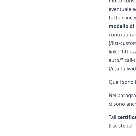
molto conve
eventuale a
furto e ince
modello di
contribuira
[/list-custom
link="https
auto/" call-
[/cta-fullwi
Quali sono 
Nei paragra
ci sono anch
Tali
certific
[list-steps]