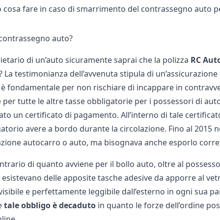
o cosa fare in caso di smarrimento del contrassegno auto p
l contrassegno auto?
ietario di un’auto sicuramente saprai che la polizza
RC Auto
? La testimonianza dell’avvenuta stipula di un’
assicurazione
 fondamentale per non rischiare di incappare in contravve
per tutte le altre tasse obbligatorie per i possessori di au
iato un certificato di pagamento. All’interno di tale certifi
gatorio avere a bordo durante la circolazione. Fino al 2015
azione autocarro
o auto, ma bisognava anche esporlo corre
contrario di quanto avviene per il
bollo auto
, oltre al possess
o esistevano delle apposite tasche adesive da apporre al ve
isibile e perfettamente leggibile dall’esterno in ogni sua 
e
tale obbligo è decaduto
in quanto le forze dell’ordine pos
line.