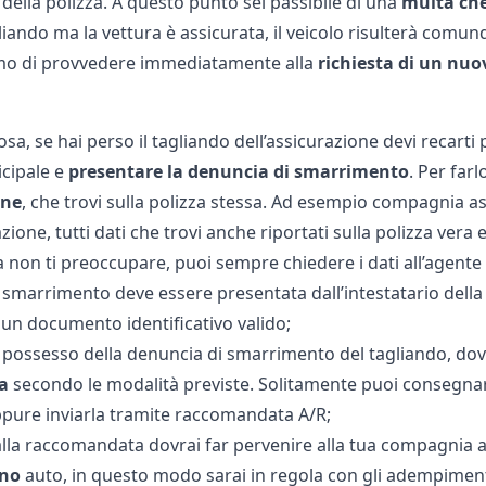
ella polizza. A questo punto sei passibile di una
multa ch
gliando ma la vettura è assicurata, il veicolo risulterà comun
amo di provvedere immediatamente alla
richiesta di un nuo
sa, se hai perso il tagliando dell’assicurazione devi recarti
icipale e
presentare la denuncia di smarrimento
. Per farl
one
, che trovi sulla polizza stessa. Ad esempio compagnia as
azione, tutti dati che trovi anche riportati sulla polizza ver
 non ti preoccupare, puoi sempre chiedere i dati all’agente 
 smarrimento deve essere presentata dall’intestatario della
 un documento identificativo valido;
n possesso della denuncia di smarrimento del tagliando, do
a
secondo le modalità previste. Solitamente puoi consegna
ppure inviarla tramite raccomandata A/R;
 alla raccomandata dovrai far pervenire alla tua compagnia 
gno
auto, in questo modo sarai in regola con gli adempiment