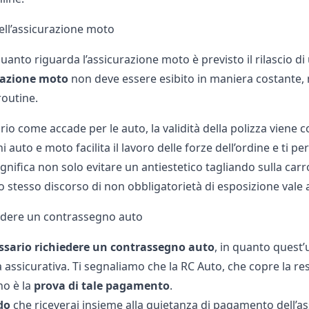
ell’assicurazione moto
uanto riguarda l’
assicurazione moto
è previsto il rilascio 
urazione moto
non deve essere esibito in maniera costante, m
routine.
prio come accade per le auto, la validità della polizza viene c
ni auto
e moto facilita il lavoro delle forze dell’ordine e ti 
ignifica non solo evitare un antiestetico tagliando sulla car
o stesso discorso di non obbligatorietà di esposizione vale
edere un contrassegno auto
ssario
richiedere
un
contrassegno
auto
, in quanto quest
a assicurativa. Ti segnaliamo che la RC Auto, che copre la resp
o è la
prova di tale pagamento
.
do
che riceverai insieme alla quietanza di pagamento dell’ass