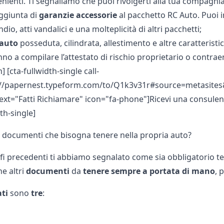
nienti. Ti segnaliamo che puoi rivolgerti alla tua compagni
ggiunta di
garanzie accessorie
al pacchetto RC Auto. Puoi i
ndio, atti vandalici e una molteplicità di altri pacchetti;
 auto
posseduta, cilindrata, allestimento e altre caratteristi
nno a compilare l’
attestato di rischio proprietario o contrae
] [cta-fullwidth-single call-
://papernest.typeform.com/to/Q1k3v31r#source=metasites&
text="Fatti Richiamare" icon="fa-phone"]Ricevi una consulenza
dth-single]
i documenti che bisogna tenere nella propria auto?
fi precedenti ti abbiamo segnalato come sia obbligatorio te
e altri
documenti
da
tenere sempre a portata di mano
, 
ati
sono
tre
: