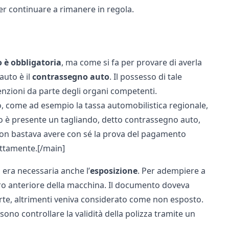
er continuare a rimanere in regola.
 è obbligatoria
, ma come si fa per provare di averla
 auto
è il
contrassegno
auto
. Il possesso di tale
nzioni da parte degli organi competenti.
to, come ad esempio la
tassa automobilistica regionale
,
cato è presente un tagliando, detto contrassegno auto,
 non bastava avere con sé la prova del pagamento
ttamente.[/main]
o era necessaria anche l’
esposizione
. Per adempiere a
tro anteriore della macchina. Il documento doveva
parte, altrimenti veniva considerato come non esposto.
sono controllare la validità della polizza tramite un