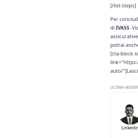
[/list-steps]
Per conclud
di
IVASS
. V
assicurativ
potrai anche
[cta-block-s
link="https
auto/"]Lasci
ULTIMA MODIFI
Linkedi