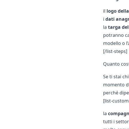
il
logo dell
i
dati anagr
la
targa del
potranno ca
modello o l’
[/list-steps]
Quanto cost
Se ti stai 
momento dell
perché dip
[list-custo
la
compagni
tutti i sett