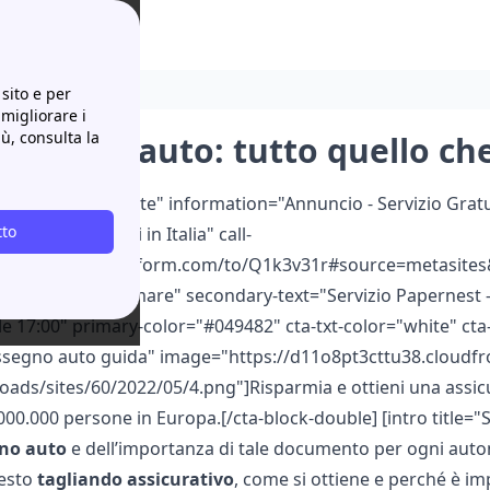
i sapere
sito e per
 migliorare i
iù, consulta la
assegno auto: tutto quello ch
ouble color="white" information="Annuncio - Servizio Gratuit
tto
i più convenienti in Italia" call-
://papernest.typeform.com/to/Q1k3v31r#source=metasites&
text="Fatti Richiamare" secondary-text="Servizio Papernest - 
alle 17:00" primary-color="#049482" cta-txt-color="white" 
ssegno auto guida" image="https://d11o8pt3cttu38.cloudfr
oads/sites/60/2022/05/4.png"]Risparmia e ottieni una assicu
.000.000 persone in Europa.[/cta-block-double] [intro title
gno
auto
e dell’importanza di tale documento per ogni autom
uesto
tagliando
assicurativo
, come si ottiene e perché è im