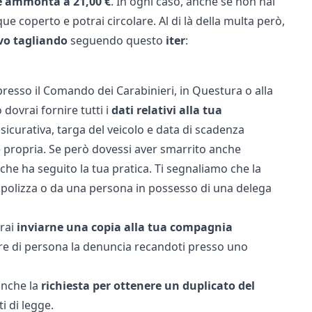
e ammonta a 21,00 €
. In ogni caso, anche se non hai
que coperto e potrai circolare. Al di là della multa però,
vo tagliando
seguendo questo
iter
:
 presso il Comando dei Carabinieri, in Questura o alla
o dovrai fornire tutti i
dati relativi alla tua
sicurativa, targa del veicolo e data di scadenza
a e propria. Se però dovessi aver smarrito anche
che ha seguito la tua pratica. Ti segnaliamo che la
 polizza o da una persona in possesso di una delega
vrai
inviarne una copia alla tua compagnia
re di persona la denuncia recandoti presso uno
anche la
richiesta per ottenere un duplicato del
i di legge.