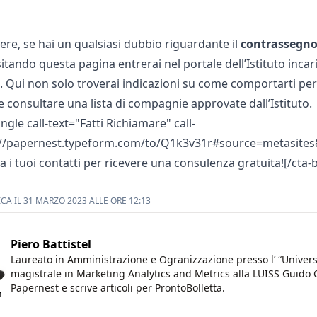
ere, se hai un qualsiasi dubbio riguardante il
contrassegno
isitando
questa pagina
entrerai nel portale dell’Istituto inca
e. Qui non solo troverai indicazioni su come comportarti pe
 consultare una lista di compagnie approvate dall’Istituto.
ingle call-text="Fatti Richiamare" call-
://papernest.typeform.com/to/Q1k3v31r#source=metasites&
a i tuoi contatti per ricevere una consulenza gratuita![/cta-
CA IL 31 MARZO 2023 ALLE ORE 12:13
Piero Battistel
Laureato in Amministrazione e Ogranizzazione presso l’ “Universit
magistrale in Marketing Analytics and Metrics alla LUISS Guido 
Papernest e scrive articoli per ProntoBolletta.
n