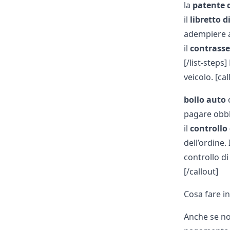
la
patente 
il
libretto d
adempiere ag
il
contrass
[/list-steps
veicolo. [ca
bollo auto
o
pagare obbl
il
controllo 
dell’ordine.
controllo di
[/callout]
Cosa fare i
Anche se no