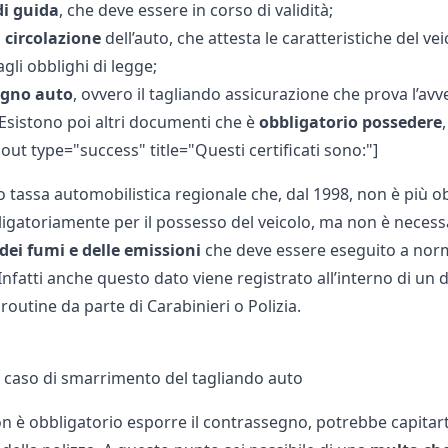
di guida
, che deve essere in corso di validità;
i circolazione
dell’auto, che attesta le caratteristiche del ve
li obblighi di legge;
egno auto
, ovvero il tagliando assicurazione che prova l’av
] Esistono poi altri documenti che è
obbligatorio possedere
llout type="success" title="Questi certificati sono:"]
 tassa automobilistica regionale che, dal 1998, non è più ob
igatoriamente per il possesso del veicolo, ma non è necessa
dei fumi e delle emissioni
che deve essere eseguito a norma
 Infatti anche questo dato viene registrato all’interno di 
 routine da parte di Carabinieri o Polizia.
n caso di smarrimento del tagliando auto
n è obbligatorio esporre il contrassegno, potrebbe capitart