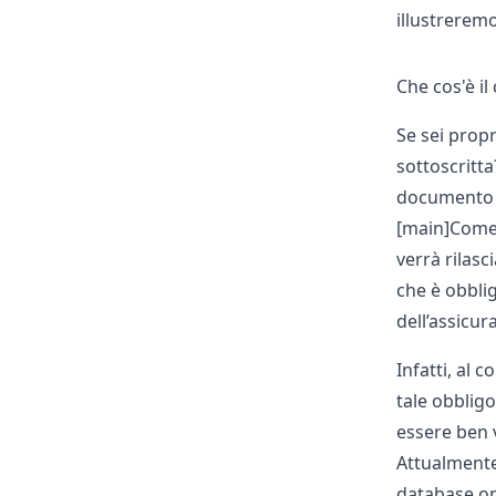
illustrerem
Che cos'è i
Se sei propr
sottoscritta
documento è
[main]Come 
verrà rilasc
che è obbli
dell’
assicur
Infatti, al 
tale obblig
essere ben v
Attualment
database on