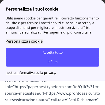
Personalizza i tuoi cookie
Utilizziamo i cookie per garantire il corretto funzionamento
prontoassicuratore
Assicurazione contro la disoccupazione: tutto quello che devi sapere
del sito e per fornire i nostri servizi e, se sei d'accordo, a
scopo di analisi per migliorare i nostri servizi e offrirti
Assicurazione contro la
annunci personalizzati. Per saperne di più, consulta la
disoccupazione: tutto
Personalizza i cookie
quello che devi sapere
Accetta tutto
[cta-block-double color="white"
Rifiuta
information="Annuncio - Servizio Gratuito: 4,6 ⭐ su
nostra informativa sulla privacy.
Trustpilot" title="Scopri e attiva le Assicurazioni più
convenienti in Italia" call-
link="https://papernest.typeform.com/to/Q1k3v31r#
source=metasites&url=https://www.prontoassicurato
re.it/assicurazione-auto/" call-text="Fatti Richiamare"