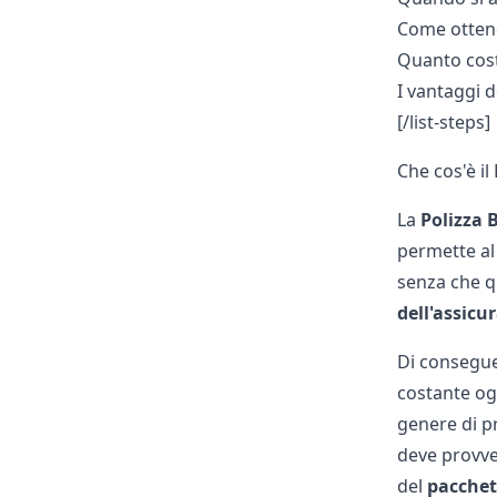
Come ottene
Quanto cost
I vantaggi 
[/list-steps]
Che cos'è il
La
Polizza 
permette al
senza che q
dell'assicu
Di consegue
costante ogn
genere di pr
deve provve
del
pacchet