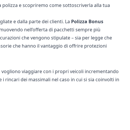
la polizza e scopriremo come sottoscriverla alla tua
iate e dalla parte dei clienti. La
Polizza Bonus
 muovendo nell’offerta di pacchetti sempre più
sicurazioni che vengono stipulate – sia per legge che
sorie che hanno il vantaggio di offrire protezioni
li vogliono viaggiare con i propri veicoli incrementando
i rincari dei massimali nel caso in cui si sia coinvolti in