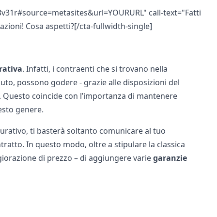
1k3v31r#source=metasites&url=YOURURL" call-text="Fatti
ioni! Cosa aspetti?[/cta-fullwidth-single]
rativa
. Infatti, i contraenti che si trovano nella
uto, possono godere - grazie alle disposizioni del
i. Questo coincide con l’importanza di mantenere
uesto genere.
curativo, ti basterà soltanto comunicare al tuo
tratto. In questo modo, oltre a stipulare la classica
ggiorazione di prezzo – di aggiungere varie
garanzie