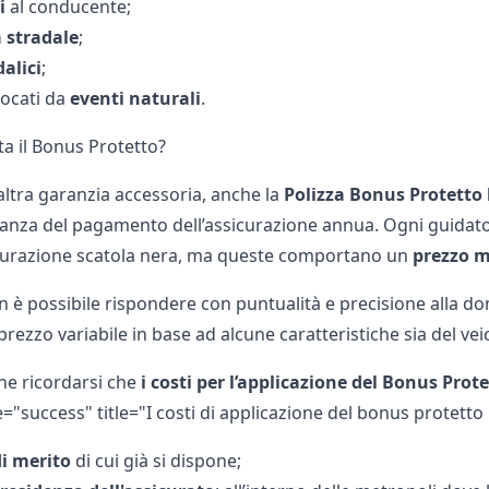
i
al conducente;
a
stradale
;
alici
;
vocati da
eventi
naturali
.
a il Bonus Protetto?
ltra garanzia accessoria, anche la
Polizza Bonus Protetto
anza del pagamento dell’assicurazione annua. Ogni guidator
curazione scatola nera
, ma queste comportano un
prezzo m
on è possibile rispondere con puntualità e precisione alla
ezzo variabile in base ad alcune caratteristiche sia del veic
ene ricordarsi che
i costi per l’applicazione del Bonus Pro
e="success" title="I costi di applicazione del bonus protetto
di merito
di cui già si dispone;