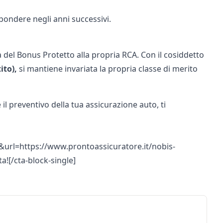
pondere negli anni successivi.
a del Bonus Protetto alla propria RCA. Con il cosiddetto
ito),
si mantiene invariata la propria classe di merito
il preventivo della tua assicurazione auto, ti
url=https://www.prontoassicuratore.it/nobis-
a![/cta-block-single]