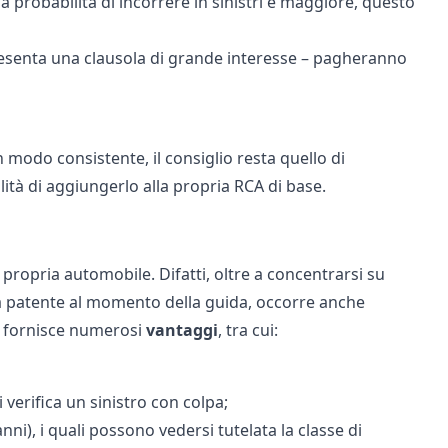
la probabilità di incorrere in sinistri è maggiore, questo
presenta una clausola di grande interesse – pagheranno
 modo consistente, il consiglio resta quello di
ità di
aggiungerlo alla propria RCA di base.
propria automobile. Difatti, oltre a concentrarsi su
a patente al momento della guida, occorre anche
o
fornisce numerosi
vantaggi
, tra cui:
verifica un sinistro con colpa;
i), i quali possono vedersi tutelata la classe di