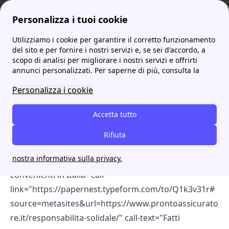
Personalizza i tuoi cookie
Utilizziamo i cookie per garantire il corretto funzionamento
prontoassicuratore
Responsabilità solidale: scopri tutto quello che c'è da sapere
del sito e per fornire i nostri servizi e, se sei d'accordo, a
scopo di analisi per migliorare i nostri servizi e offrirti
Responsabilità solidale:
annunci personalizzati. Per saperne di più, consulta la
scopri tutto quello che c'è
Personalizza i cookie
da sapere
Accetta tutto
[cta-block-double color="white"
Rifiuta
information="Annuncio - Servizio Gratuito: 4,6 ⭐ su
nostra informativa sulla privacy.
Trustpilot" title="Scopri e attiva le Assicurazioni più
convenienti in Italia" call-
link="https://papernest.typeform.com/to/Q1k3v31r#
source=metasites&url=https://www.prontoassicurato
re.it/responsabilita-solidale/" call-text="Fatti