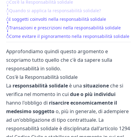
Cos'è la Responsabilità solidale
Table of Contents
Quando si applica la responsabilità solidale?
I soggetti coinvolti nella responsabilità solidale
Transazioni e prescrizioni nella responsabilità solidale
Come evitare il pignoramento nella responsabilità solidale
Approfondiamo quindi questo argomento e
scopriamo tutto quello che c'è da sapere sulla
responsabilità in solido.
Cos'è la Responsabilità solidale
La
responsabilità
solidale
è una
situazione
che si
verifica nel momento in cui
due o più individui
hanno l'obbligo di
risarcire economicamente il
medesimo soggetto
o, più in generale, di adempiere
ad un'obbligazione di tipo contrattuale. La
responsabilità solidale è disciplinata dall'articolo 1294