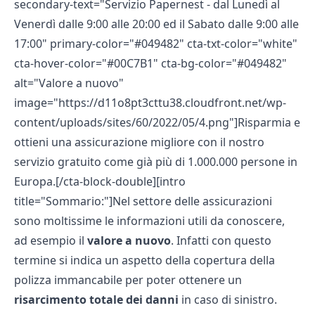
secondary-text="Servizio Papernest - dal Lunedì al
Venerdì dalle 9:00 alle 20:00 ed il Sabato dalle 9:00 alle
17:00" primary-color="#049482" cta-txt-color="white"
cta-hover-color="#00C7B1" cta-bg-color="#049482"
alt="Valore a nuovo"
image="https://d11o8pt3cttu38.cloudfront.net/wp-
content/uploads/sites/60/2022/05/4.png"]Risparmia e
ottieni una assicurazione migliore con il nostro
servizio gratuito come già più di 1.000.000 persone in
Europa.[/cta-block-double][intro
title="Sommario:"]Nel settore delle assicurazioni
sono moltissime le informazioni utili da conoscere,
ad esempio il
valore a nuovo
. Infatti con questo
termine si indica un aspetto della copertura della
polizza immancabile per poter ottenere un
risarcimento totale dei danni
in caso di sinistro.