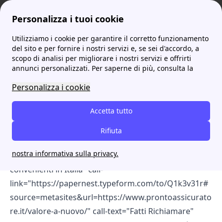
Personalizza i tuoi cookie
Utilizziamo i cookie per garantire il corretto funzionamento
prontoassicuratore
Valore a nuovo: scopri tutto quello che c'è da sapere
del sito e per fornire i nostri servizi e, se sei d'accordo, a
scopo di analisi per migliorare i nostri servizi e offrirti
Valore a nuovo: scopri
annunci personalizzati. Per saperne di più, consulta la
tutto quello che c'è da
Personalizza i cookie
sapere
Accetta tutto
[cta-block-double color="white"
Rifiuta
information="Annuncio - Servizio Gratuito: 4,6 ⭐ su
nostra informativa sulla privacy.
Trustpilot" title="Scopri e attiva le Assicurazioni più
convenienti in Italia" call-
link="https://papernest.typeform.com/to/Q1k3v31r#
source=metasites&url=https://www.prontoassicurato
re.it/valore-a-nuovo/" call-text="Fatti Richiamare"