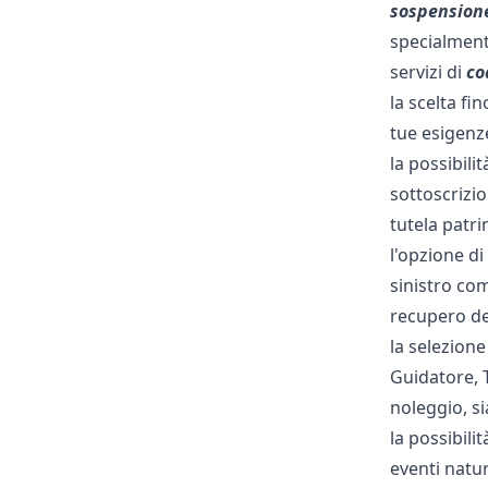
sospensione
specialmente
servizi di
co
la scelta fi
tue esigenz
la possibili
sottoscrizio
tutela patri
l'opzione di
sinistro com
recupero dei
la selezione 
Guidatore, 
noleggio, s
la possibili
eventi natur