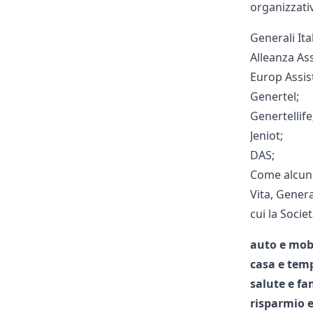
organizzativ
Generali It
Alleanza Ass
Europ Assis
Genertel;
Genertellife
Jeniot;
DAS;
Come alcune
Vita
, Gener
cui la Socie
auto e mob
casa e temp
salute e fa
risparmio 