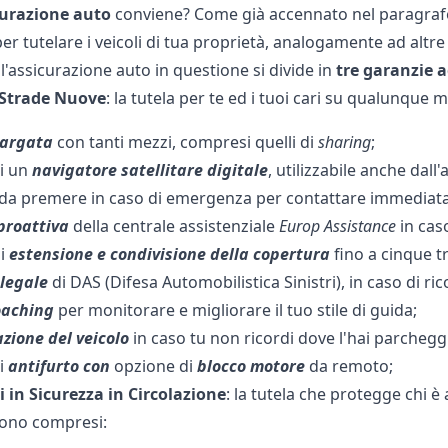
curazione
auto
conviene? Come già accennato nel paragrafo 
per tutelare i veicoli di tua proprietà, analogamente ad alt
 l'assicurazione auto in questione si divide in
tre
garanzie
a
Strade Nuove
: la tutela per te ed i tuoi cari su qualunque m
largata
con tanti mezzi, compresi quelli di
sharing
;
i un
navigatore satellitare digitale
, utilizzabile anche dall
da premere in caso di emergenza per contattare immediata
proattiva
della centrale assistenziale
Europ Assistance
in caso
i
estensione e condivisione della copertura
fino a cinque tr
legale
di DAS (Difesa Automobilistica Sinistri), in caso di ric
oaching
per monitorare e migliorare il tuo stile di guida;
azione del veicolo
in caso tu non ricordi dove l'hai parchegg
i
antifurto con
opzione di
blocco motore
da remoto;
i in Sicurezza in Circolazione
: la tutela che protegge chi è
sono compresi: