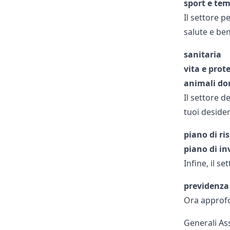
sport e tem
Il settore p
salute e ben
sanitaria
vita e prot
animali do
Il settore d
tuoi desider
piano di ri
piano di i
Infine, il se
previdenza
Ora approfon
Generali As