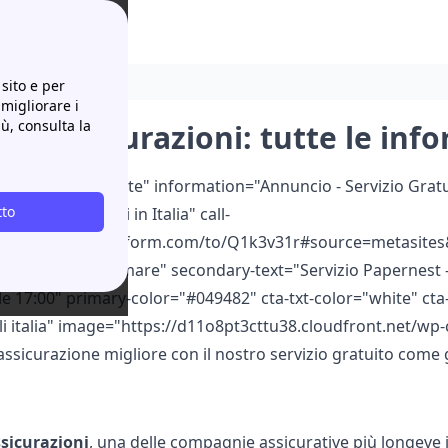
ni utili!
sito e per
 migliorare i
iù, consulta la
li Assicurazioni: tutte le info
ouble color="white" information="Annuncio - Servizio Gratuit
tto
i più convenienti in Italia" call-
://papernest.typeform.com/to/Q1k3v31r#source=metasites&
l-text="Fatti Richiamare" secondary-text="Servizio Papernest -
alle 17:00" primary-color="#049482" cta-txt-color="white" 
li italia" image="https://d11o8pt3cttu38.cloudfront.net/wp
assicurazione migliore con il nostro servizio gratuito come 
sicurazioni
, una delle compagnie assicurative più longeve in