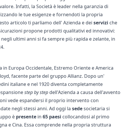
 valore. Infatti, la Società è leader nella garanzia di
rizzando le tue esigenze e fornendoti la propria
esto articolo ti parliamo dell' Azienda e dei
servizi
che
sicurazioni propone prodotti qualitativi ed innovativi:
a negli ultimi anni si fa sempre più rapida e zelante, in
4.
va in Europa Occidentale, Estremo Oriente e America
loyd
, facente parte del gruppo Allianz. Dopo un'
edini italiane e nel 1920 diventa completamente
n'espansione
step by step
dell'Azienda a causa dell'avvento
zioni vede espandersi il proprio intervento con
date negli stessi anni. Ad oggi la
sede
societaria si
Gruppo è
presente
in
65
paesi
collocandosi al primo
pagna e Cina. Essa comprende nella propria struttura