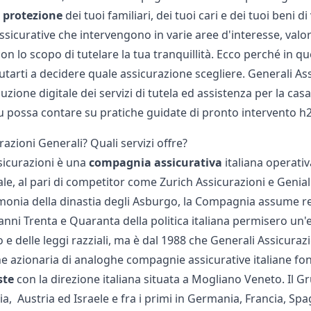
a
protezione
dei tuoi familiari, dei tuoi cari e dei tuoi beni di
sicurative che intervengono in varie aree d'interesse, valo
on lo scopo di tutelare la tua tranquillità. Ecco perché in qu
iutarti a decidere quale assicurazione scegliere. Generali As
voluzione digitale dei servizi di tutela ed assistenza per la cas
 possa contare su pratiche guidate di pronto intervento h2
razioni Generali? Quali servizi offre?
sicurazioni è una
compagnia
assicurativa
italiana operati
ale, al pari di competitor come
Zurich Assicurazioni
e
Genial
emonia della dinastia degli Asburgo, la Compagnia assume r
i anni Trenta e Quaranta della politica italiana permisero u
 e delle leggi razziali, ma è dal 1988 che Generali Assicura
ne azionaria di analoghe compagnie assicurative italiane fon
ste
con la direzione italiana situata a Mogliano Veneto. Il 
lia, Austria ed Israele e fra i primi in Germania, Francia, S