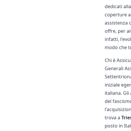
dedicati all
coperture as
assistenza c
offre, per a
infatti, l'e
modo che tu
Chi è Assicu
Generali As
Settentrion
iniziale eg
italiana. Gl
del fascismo
l'acquisizio
trova a
Trie
posto in Ita