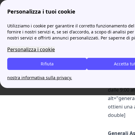
Personalizza i tuoi cookie
prontoassicuratore
Generali Assicurazioni: tutte le informazio
Utilizziamo i cookie per garantire il corretto funzionamento del 
fornire i nostri servizi e, se sei d'accordo, a scopo di analisi per
nostri servizi e offrirti annunci personalizzati. Per saperne di p
Genera
Table of Contents
Chi è Assicurazioni Generali? Quali servizi
offre?
Personalizza i cookie
[cta-block-d
Quali sono le Assicurazioni di Generali?
Rifiuta
Accetta tu
Assicurazion
Come fare denuncia di Sinistro con
Generali Assicurazioni?
link="https
nostra informativa sulla privacy.
Quali sono i contatti di Generali
italia/" cal
Assicurazioni?
dalle 9:00 
alt="genera
ottieni una 
double]
Generali
As