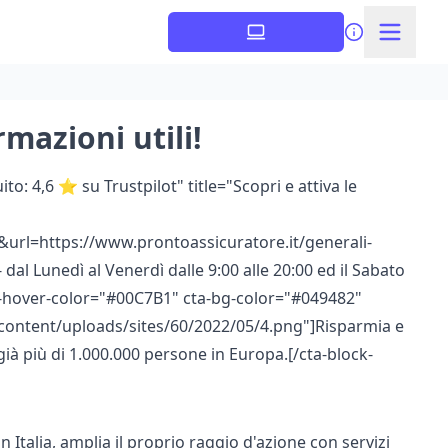
rmazioni utili!
o: 4,6 ⭐ su Trustpilot" title="Scopri e attiva le
url=https://www.prontoassicuratore.it/generali-
 dal Lunedì al Venerdì dalle 9:00 alle 20:00 ed il Sabato
cta-hover-color="#00C7B1" cta-bg-color="#049482"
-content/uploads/sites/60/2022/05/4.png"]Risparmia e
già più di 1.000.000 persone in Europa.[/cta-block-
 Italia, amplia il proprio raggio d'azione con servizi