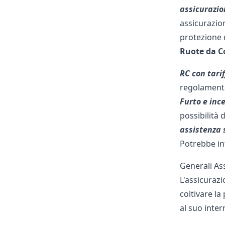
assicurazi
assicurazion
protezione
Ruote da C
RC con tari
regolamentat
Furto e inc
possibilità 
assistenza 
Potrebbe int
Generali As
L'assicuraz
coltivare la
al suo inter