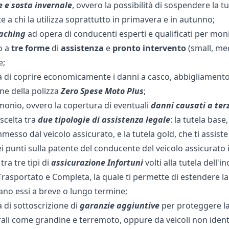
 e sosta invernale
, ovvero la possibilità di sospendere la t
 a chi la utilizza soprattutto in primavera e in autunno;
aching
ad opera di conducenti esperti e qualificati per monit
no a
tre
forme
di
assistenza
e
pronto
intervento
(small, med
e;
tà di coprire economicamente i danni a casco, abbigliamento e
ne della polizza
Zero Spese Moto Plus
;
monio, ovvero la copertura di eventuali
danni causati a terz
 scelta tra
due tipologie di
assistenza legale
: la tutela base
messo dal veicolo assicurato, e la tutela gold, che ti assiste
 punti sulla patente del conducente del veicolo assicurato i
tra tre tipi di
assicurazione Infortuni
volti alla tutela dell'
Trasportato e Completa, la quale ti permette di estendere la
iano essi a breve o lungo termine;
tà di sottoscrizione di
garanzie aggiuntive
per proteggere la
ali come grandine e terremoto, oppure da veicoli non identif