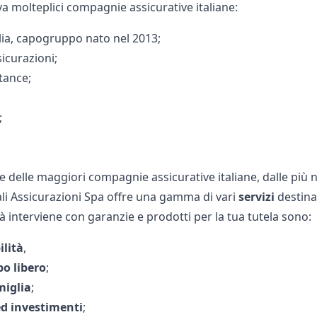
a molteplici compagnie assicurative italiane:
alia, capogruppo nato nel 2013;
icurazioni;
tance;
;
 delle maggiori compagnie assicurative italiane, dalle più 
ali Assicurazioni Spa offre una gamma di vari
servizi
destinat
tà interviene con garanzie e prodotti per la tua tutela sono:
ilità
,
o libero
;
miglia
;
ed investimenti
;