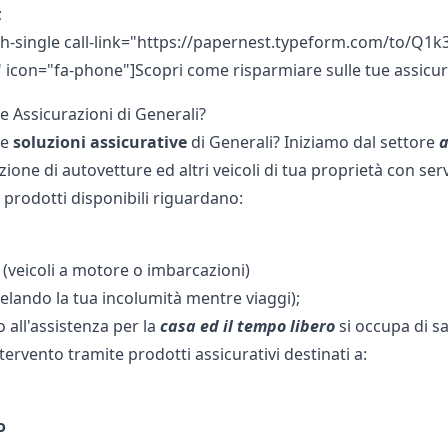
;
dth-single call-link="https://papernest.typeform.com/to/Q
 icon="fa-phone"]Scopri come risparmiare sulle tue assicuraz
e Assicurazioni di Generali?
le
soluzioni
assicurative
di Generali? Iniziamo dal settore
a
zione di autovetture ed altri veicoli di tua proprietà con ser
I prodotti disponibili riguardano:
(veicoli a motore o imbarcazioni)
elando la tua incolumità mentre viaggi);
o all'assistenza per la
casa ed il tempo libero
si occupa di s
tervento tramite prodotti assicurativi destinati a:
o