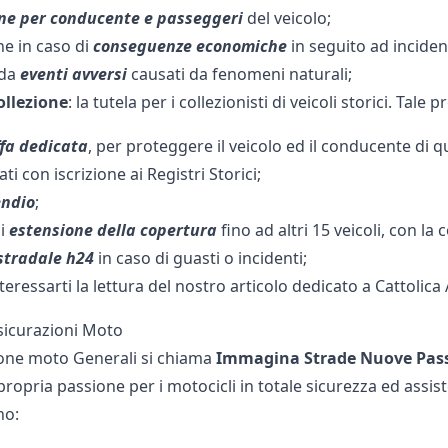
one per conducente e passeggeri
del veicolo;
e in caso di
conseguenze economiche
in seguito ad incident
 da
eventi avversi
causati da fenomeni naturali;
ollezione
: la tutela per i collezionisti di veicoli storici. Tale
ffa dedicata
, per proteggere il veicolo ed il conducente di 
i con iscrizione ai Registri Storici;
endio
;
di
estensione della copertura
fino ad altri 15 veicoli, con l
stradale h24
in caso di guasti o incidenti;
eressarti la lettura del nostro articolo dedicato a
Cattolica
sicurazioni Moto
ione moto Generali si chiama
Immagina Strade Nuove Pas
 propria passione per i motocicli in totale sicurezza ed ass
no: