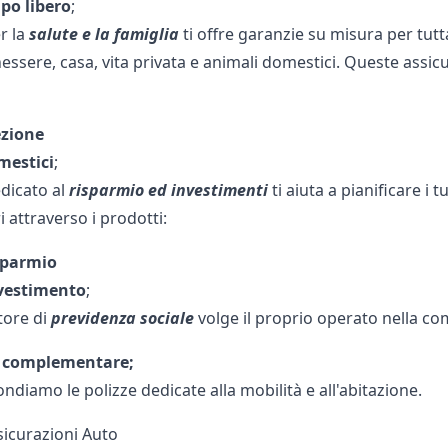
po libero
;
er la
salute e la famiglia
ti offre garanzie su misura per tutt
essere, casa, vita privata e animali domestici. Queste assic
ezione
mestici
;
edicato al
risparmio ed investimenti
ti aiuta a pianificare i
i attraverso i prodotti:
sparmio
nvestimento
;
ttore di
previdenza sociale
volge il proprio operato nella co
 complementare;
diamo le polizze dedicate alla mobilità e all'abitazione.
sicurazioni Auto